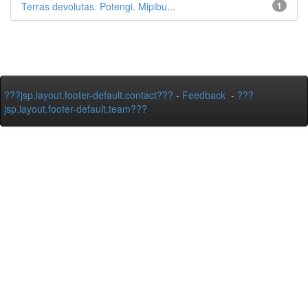
Terras devolutas. Potengi. Mipibu...
1
???jsp.layout.footer-default.contact???
-
Feedback
-
???
jsp.layout.footer-default.team???