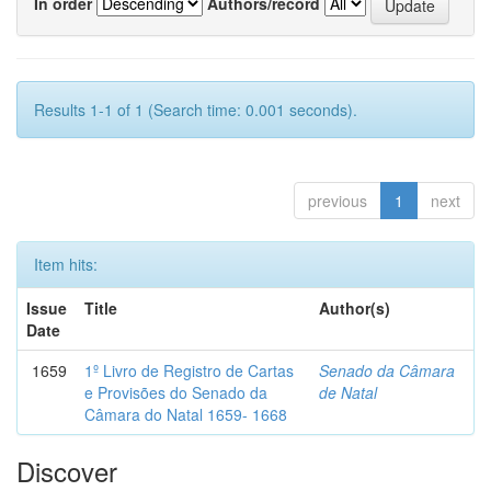
In order
Authors/record
Results 1-1 of 1 (Search time: 0.001 seconds).
previous
1
next
Item hits:
Issue
Title
Author(s)
Date
1659
1º Livro de Registro de Cartas
Senado da Câmara
e Provisões do Senado da
de Natal
Câmara do Natal 1659- 1668
Discover