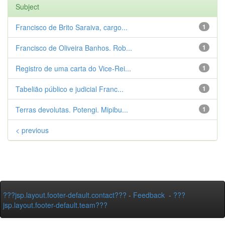
Subject
Francisco de Brito Saraiva, cargo...
1
Francisco de Oliveira Banhos. Rob...
1
Registro de uma carta do Vice-Rei...
1
Tabelião público e judicial Franc...
1
Terras devolutas. Potengi. Mipibu...
1
< previous
???jsp.layout.footer-default.contact???
-
Feedback
-
???
jsp.layout.footer-default.team???