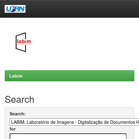
Skip
navigation
Labim
Search
Search:
for