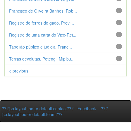
Francisco de Oliveira Banhos. Rob...
1
Registro de ferros de gado. Provi...
1
Registro de uma carta do Vice-Rei...
1
Tabelião público e judicial Franc...
1
Terras devolutas. Potengi. Mipibu...
1
< previous
???jsp.layout.footer-default.contact???
-
Feedback
-
???
jsp.layout.footer-default.team???