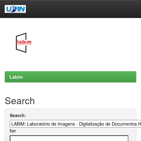
Skip
navigation
Labim
Search
Search:
for