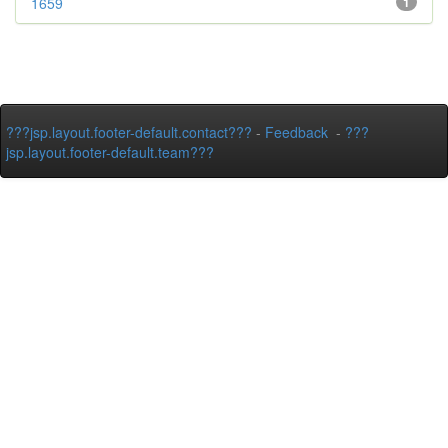
1659
1
???jsp.layout.footer-default.contact???
-
Feedback
-
???
jsp.layout.footer-default.team???