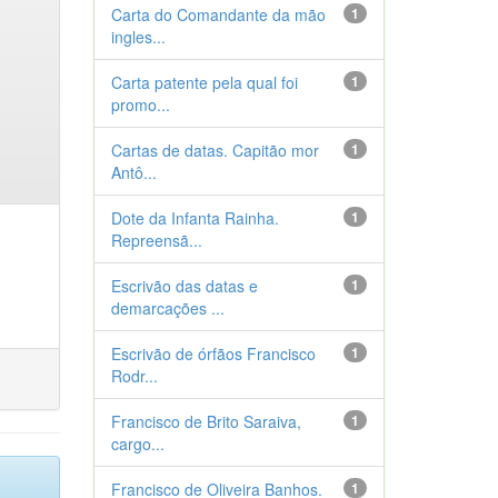
Carta do Comandante da mão
1
ingles...
Carta patente pela qual foi
1
promo...
Cartas de datas. Capitão mor
1
Antô...
Dote da Infanta Rainha.
1
Repreensã...
Escrivão das datas e
1
demarcações ...
Escrivão de órfãos Francisco
1
Rodr...
Francisco de Brito Saraiva,
1
cargo...
Francisco de Oliveira Banhos.
1