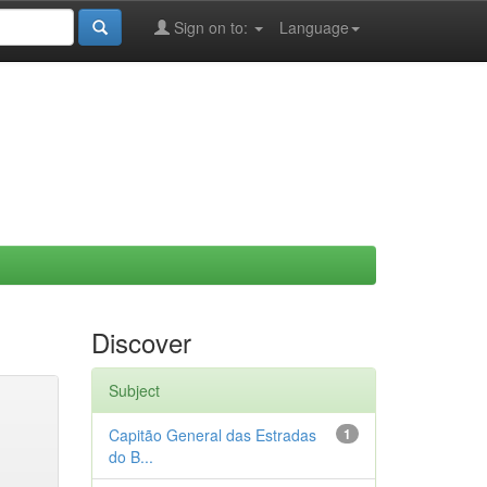
Sign on to:
Language
Discover
Subject
Capitão General das Estradas
1
do B...