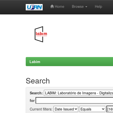
Home
Browse
Help
Skip
navigation
Labim
Search
Search:
for
Current filters: