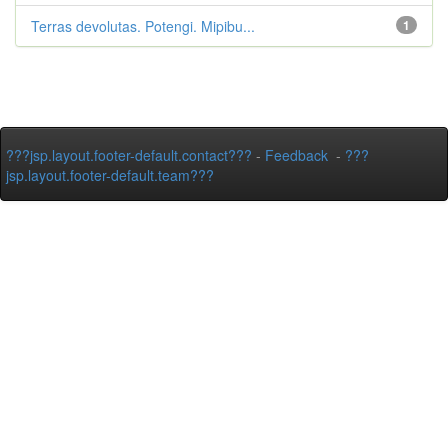
Terras devolutas. Potengi. Mipibu...
1
???jsp.layout.footer-default.contact???
-
Feedback
-
???
jsp.layout.footer-default.team???