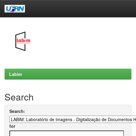
Skip
navigation
Labim
Search
Search:
for