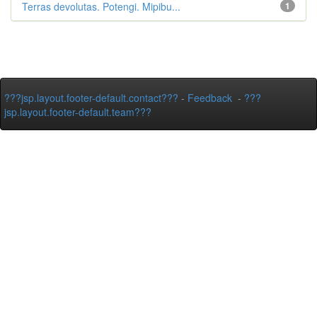
Terras devolutas. Potengi. Mipibu...
1
???jsp.layout.footer-default.contact???
-
Feedback
-
???
jsp.layout.footer-default.team???