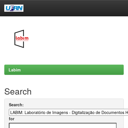
Skip
navigation
Labim
Search
Search:
for