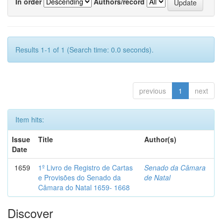
In order
Authors/record
Results 1-1 of 1 (Search time: 0.0 seconds).
previous
1
next
Item hits:
Issue
Title
Author(s)
Date
1659
1º Livro de Registro de Cartas
Senado da Câmara
e Provisões do Senado da
de Natal
Câmara do Natal 1659- 1668
Discover