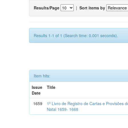
Results/Page
|
Sort items by
Results 1-1 of 1 (Search time: 0.001 seconds).
Item hits:
Issue
Title
Date
1659
1º Livro de Registro de Cartas e Provisões
Natal 1659- 1668