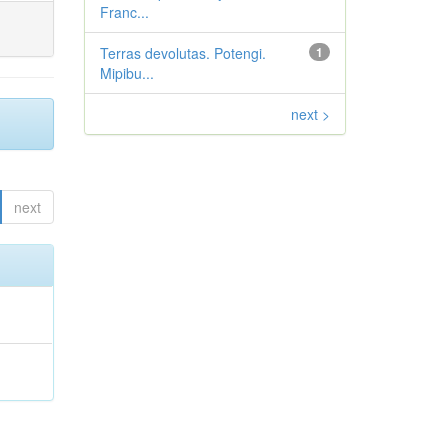
Franc...
Terras devolutas. Potengi.
1
Mipibu...
next >
next