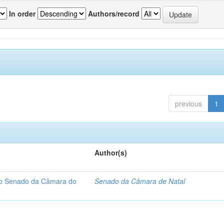
In order
Authors/record
previous
1
Author(s)
 do Senado da Câmara do
Senado da Câmara de Natal