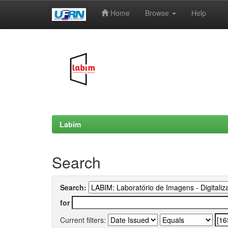
Home
Browse
Help
Skip
navigation
Labim
Search
Search:
for
Current filters: