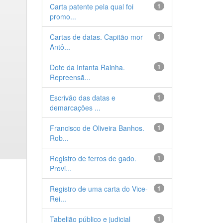
Carta patente pela qual foi
1
promo...
Cartas de datas. Capitão mor
1
Antô...
Dote da Infanta Rainha.
1
Repreensã...
Escrivão das datas e
1
demarcações ...
Francisco de Oliveira Banhos.
1
Rob...
Registro de ferros de gado.
1
Provi...
Registro de uma carta do Vice-
1
Rei...
Tabelião público e judicial
1