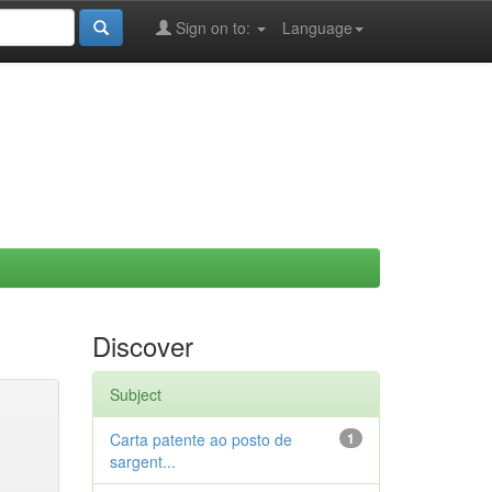
Sign on to:
Language
Discover
Subject
Carta patente ao posto de
1
sargent...