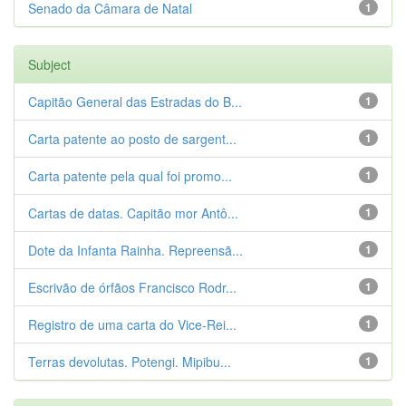
Senado da Câmara de Natal
1
Subject
Capitão General das Estradas do B...
1
Carta patente ao posto de sargent...
1
Carta patente pela qual foi promo...
1
Cartas de datas. Capitão mor Antô...
1
Dote da Infanta Rainha. Repreensã...
1
Escrivão de órfãos Francisco Rodr...
1
Registro de uma carta do Vice-Rei...
1
Terras devolutas. Potengi. Mipibu...
1