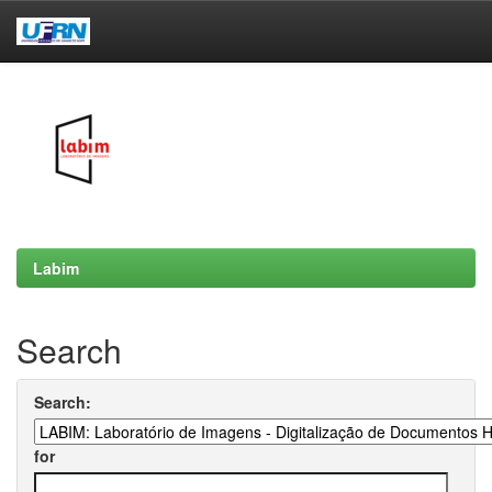
Skip
navigation
Labim
Search
Search:
for