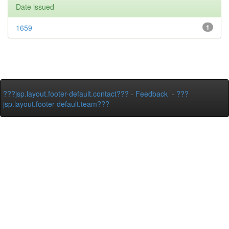
Date issued
1659
1
???jsp.layout.footer-default.contact???
-
Feedback
-
???
jsp.layout.footer-default.team???