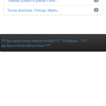
Tabelião público e judicial Franc...
1
Terras devolutas. Potengi. Mipibu...
1
???jsp.layout.footer-default.contact???
-
Feedback
-
???
jsp.layout.footer-default.team???