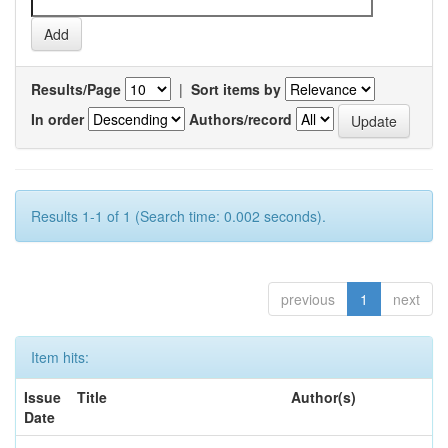
Results/Page
|
Sort items by
In order
Authors/record
Results 1-1 of 1 (Search time: 0.002 seconds).
previous
1
next
Item hits:
Issue
Title
Author(s)
Date