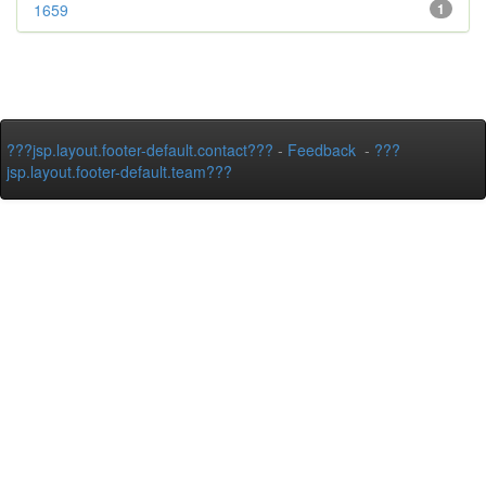
1659
1
???jsp.layout.footer-default.contact???
-
Feedback
-
???
jsp.layout.footer-default.team???