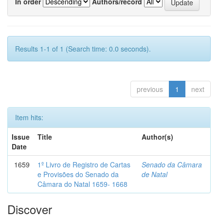
In order
Authors/record
Results 1-1 of 1 (Search time: 0.0 seconds).
previous
1
next
Item hits:
Issue
Title
Author(s)
Date
1659
1º Livro de Registro de Cartas
Senado da Câmara
e Provisões do Senado da
de Natal
Câmara do Natal 1659- 1668
Discover