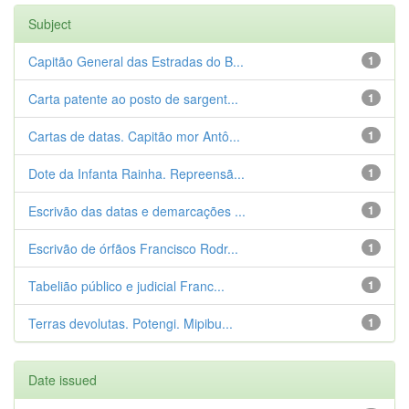
Subject
Capitão General das Estradas do B...
1
Carta patente ao posto de sargent...
1
Cartas de datas. Capitão mor Antô...
1
Dote da Infanta Rainha. Repreensã...
1
Escrivão das datas e demarcações ...
1
Escrivão de órfãos Francisco Rodr...
1
Tabelião público e judicial Franc...
1
Terras devolutas. Potengi. Mipibu...
1
Date issued