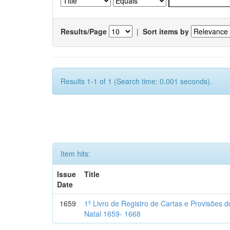
Results/Page
|
Sort items by
Results 1-1 of 1 (Search time: 0.001 seconds).
Item hits:
Issue
Title
Date
1659
1º Livro de Registro de Cartas e Provisões
Natal 1659- 1668