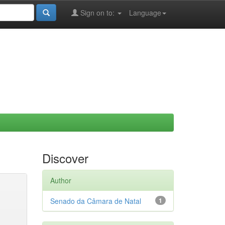
Sign on to:
Language
Discover
Author
Senado da Câmara de Natal
1