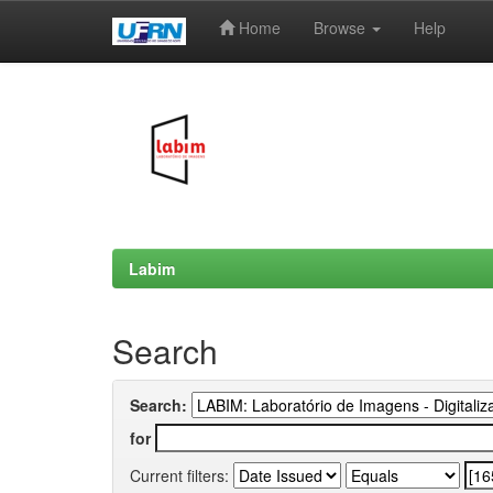
Home
Browse
Help
Skip
navigation
Labim
Search
Search:
for
Current filters: