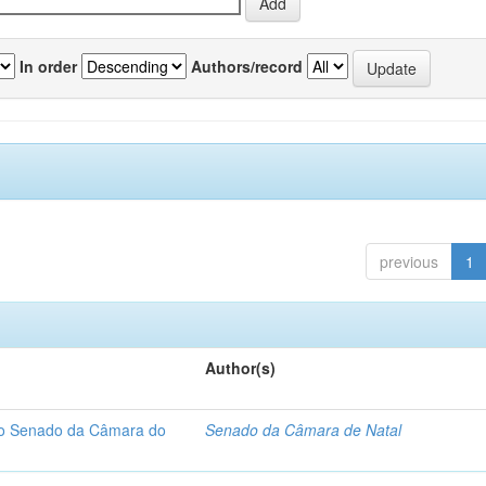
In order
Authors/record
previous
1
Author(s)
 do Senado da Câmara do
Senado da Câmara de Natal