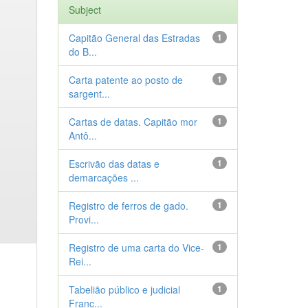
Subject
Capitão General das Estradas
1
do B...
Carta patente ao posto de
1
sargent...
Cartas de datas. Capitão mor
1
Antô...
Escrivão das datas e
1
demarcações ...
Registro de ferros de gado.
1
Provi...
Registro de uma carta do Vice-
1
Rei...
Tabelião público e judicial
1
Franc...