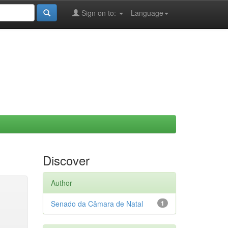
Sign on to:
Language
Discover
Author
Senado da Câmara de Natal
1