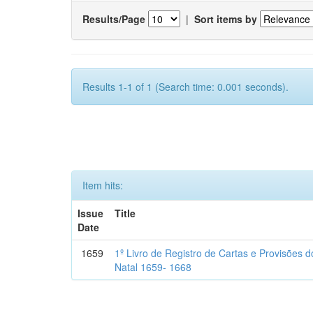
Results/Page
|
Sort items by
Results 1-1 of 1 (Search time: 0.001 seconds).
Item hits:
Issue
Title
Date
1659
1º Livro de Registro de Cartas e Provisões
Natal 1659- 1668