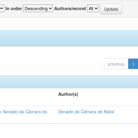
In order
Authors/record
previous
1
Author(s)
 do Senado da Câmara do
Senado da Câmara de Natal