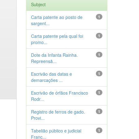
Subject
Carta patente ao posto de
1
sargent...
Carta patente pela qual foi
1
promo...
Dote da Infanta Rainha.
1
Repreensã...
Escrivão das datas e
1
demarcações ...
Escrivão de órfãos Francisco
1
Rodr...
Registro de ferros de gado.
1
Provi...
Tabelião público e judicial
1
Franc...