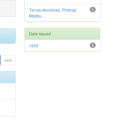
Terras devolutas. Potengi.
1
Mipibu...
Date issued
1659
1
next