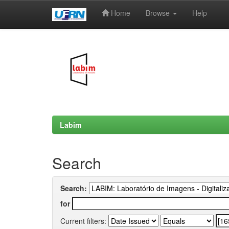
Home
Browse
Help
Skip
navigation
Labim
Search
Search:
for
Current filters: