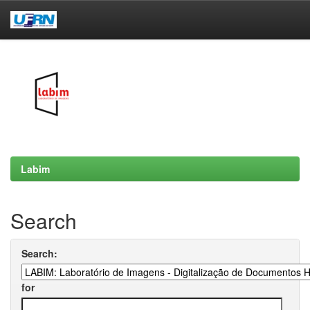
Skip
navigation
Labim
Search
Search:
for