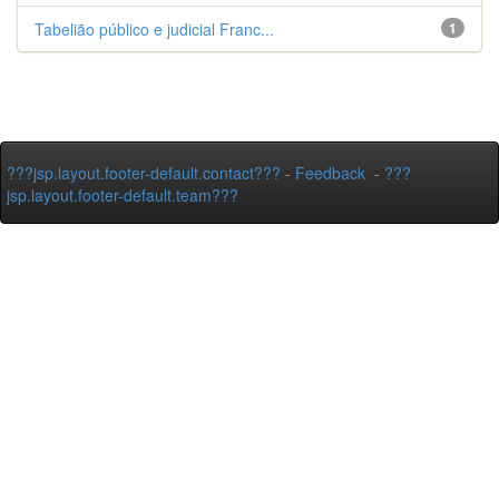
Tabelião público e judicial Franc...
1
???jsp.layout.footer-default.contact???
-
Feedback
-
???
jsp.layout.footer-default.team???