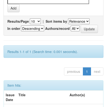
Results/Page
|
Sort items by
In order
Authors/record
Results 1-1 of 1 (Search time: 0.001 seconds).
previous
1
next
Item hits:
Issue
Title
Author(s)
Date