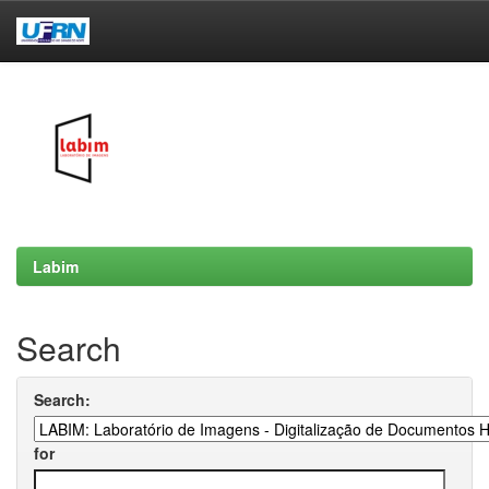
Skip
navigation
Labim
Search
Search:
for