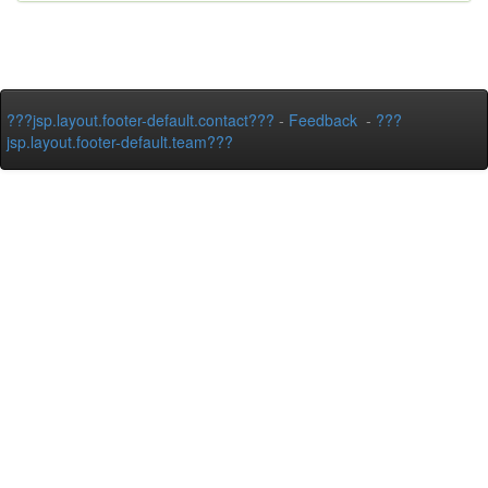
???jsp.layout.footer-default.contact???
-
Feedback
-
???
jsp.layout.footer-default.team???