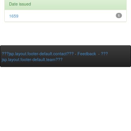
Date issued
1659
1
???jsp.layout.footer-default.contact???
-
Feedback
-
???
jsp.layout.footer-default.team???