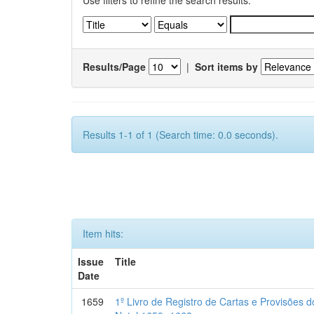
Use filters to refine the search results.
Results/Page
|
Sort items by
Results 1-1 of 1 (Search time: 0.0 seconds).
Item hits:
Issue
Title
Date
1659
1º Livro de Registro de Cartas e Provisões