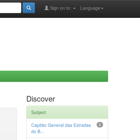
Sign on to:
Language
Discover
Subject
Capitão General das Estradas
1
do B...