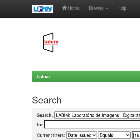
Home
Browse
Help
Skip
navigation
Labim
Search
Search:
for
Current filters: