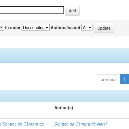
In order
Authors/record
previous
1
Author(s)
 do Senado da Câmara do
Senado da Câmara de Natal