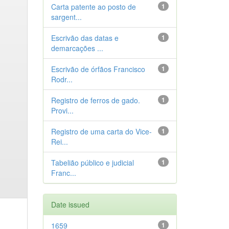
Carta patente ao posto de
1
sargent...
Escrivão das datas e
1
demarcações ...
Escrivão de órfãos Francisco
1
Rodr...
Registro de ferros de gado.
1
Provi...
Registro de uma carta do Vice-
1
Rei...
Tabelião público e judicial
1
Franc...
Date issued
1659
1