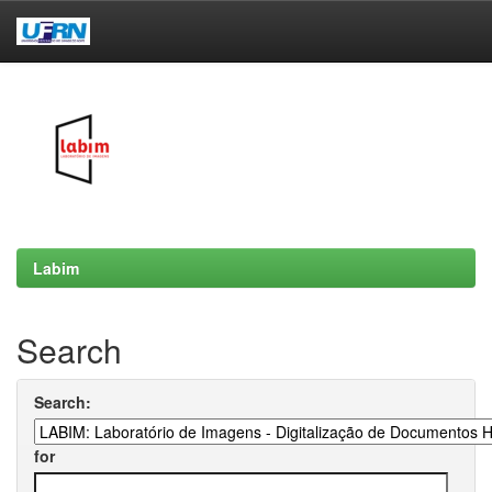
Skip
navigation
Labim
Search
Search:
for