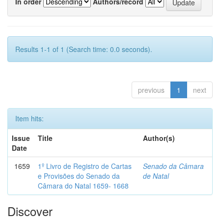
In order
Authors/record
Results 1-1 of 1 (Search time: 0.0 seconds).
previous
1
next
Item hits:
Issue
Title
Author(s)
Date
1659
1º Livro de Registro de Cartas
Senado da Câmara
e Provisões do Senado da
de Natal
Câmara do Natal 1659- 1668
Discover