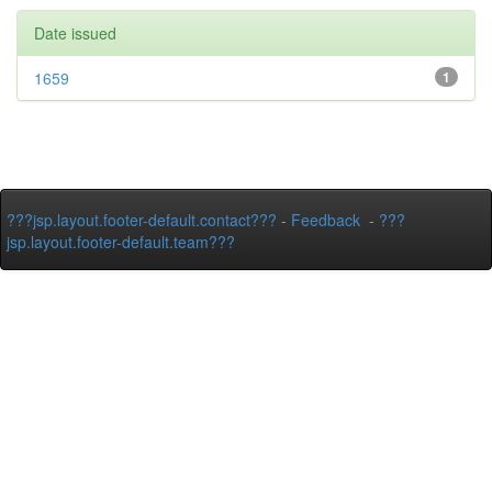
Date issued
1659
1
???jsp.layout.footer-default.contact???
-
Feedback
-
???
jsp.layout.footer-default.team???