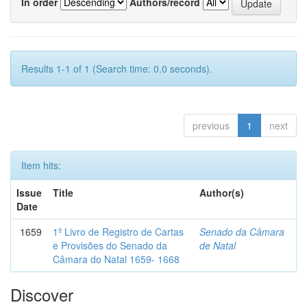
In order
Authors/record
Results 1-1 of 1 (Search time: 0.0 seconds).
previous
1
next
Item hits:
Issue
Title
Author(s)
Date
1659
1º Livro de Registro de Cartas
Senado da Câmara
e Provisões do Senado da
de Natal
Câmara do Natal 1659- 1668
Discover