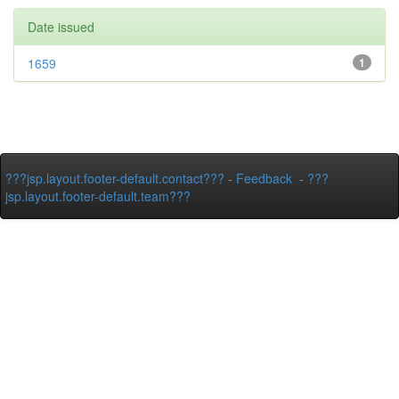
Date issued
1659
1
???jsp.layout.footer-default.contact???
-
Feedback
-
???
jsp.layout.footer-default.team???