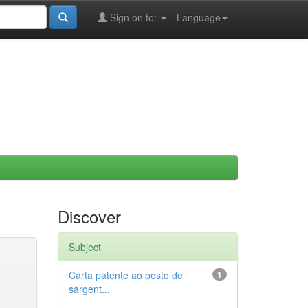
Sign on to:
Language
Discover
Subject
Carta patente ao posto de
1
sargent...