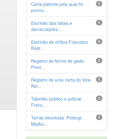
Carta patente pela qual foi
1
promo...
Escrivão das datas e
1
demarcações ...
Escrivão de órfãos Francisco
1
Rodr...
Registro de ferros de gado.
1
Provi...
Registro de uma carta do Vice-
1
Rei...
Tabelião público e judicial
1
Franc...
Terras devolutas. Potengi.
1
Mipibu...