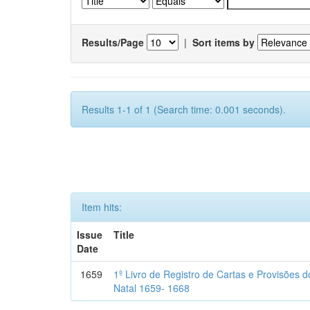
Results/Page
|
Sort items by
Results 1-1 of 1 (Search time: 0.001 seconds).
Item hits:
Issue
Title
Date
1659
1º Livro de Registro de Cartas e Provisões
Natal 1659- 1668