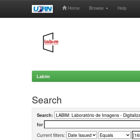
Home
Browse
Help
Skip
navigation
Labim
Search
Search:
for
Current filters: