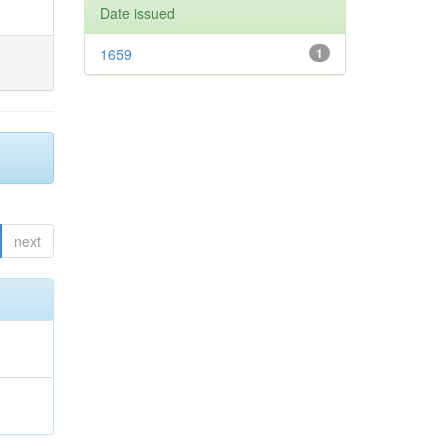
Date issued
1659
1
next