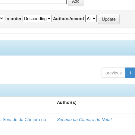
In order
Authors/record
previous
1
Author(s)
 do Senado da Câmara do
Senado da Câmara de Natal