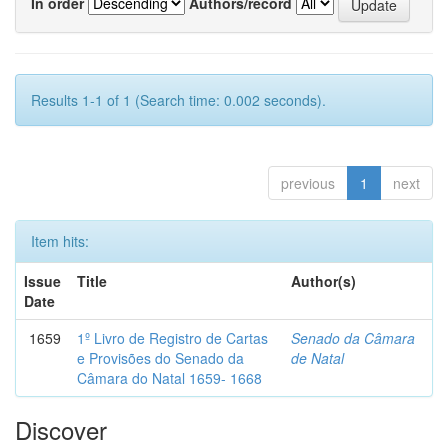
In order
Authors/record
Results 1-1 of 1 (Search time: 0.002 seconds).
previous
1
next
Item hits:
Issue
Title
Author(s)
Date
1659
1º Livro de Registro de Cartas
Senado da Câmara
e Provisões do Senado da
de Natal
Câmara do Natal 1659- 1668
Discover