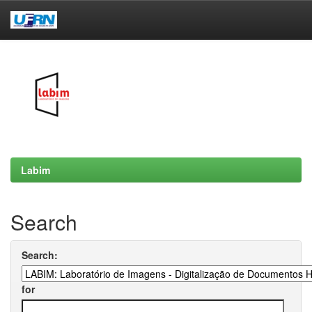
Skip
navigation
Labim
Search
Search:
for