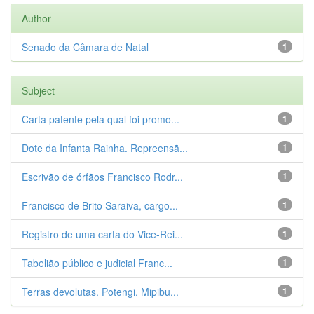
Author
Senado da Câmara de Natal
1
Subject
Carta patente pela qual foi promo...
1
Dote da Infanta Rainha. Repreensã...
1
Escrivão de órfãos Francisco Rodr...
1
Francisco de Brito Saraiva, cargo...
1
Registro de uma carta do Vice-Rei...
1
Tabelião público e judicial Franc...
1
Terras devolutas. Potengi. Mipibu...
1