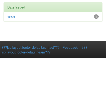
Date issued
1659
1
???jsp.layout.footer-default.contact???
-
Feedback
-
???
jsp.layout.footer-default.team???