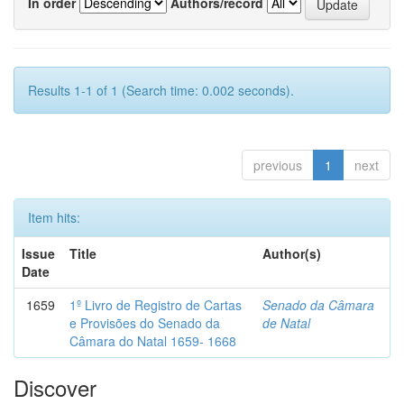
In order
Authors/record
Results 1-1 of 1 (Search time: 0.002 seconds).
previous
1
next
Item hits:
Issue
Title
Author(s)
Date
1659
1º Livro de Registro de Cartas
Senado da Câmara
e Provisões do Senado da
de Natal
Câmara do Natal 1659- 1668
Discover