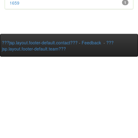
1659
1
???jsp.layout.footer-default.contact???
-
Feedback
-
???
jsp.layout.footer-default.team???