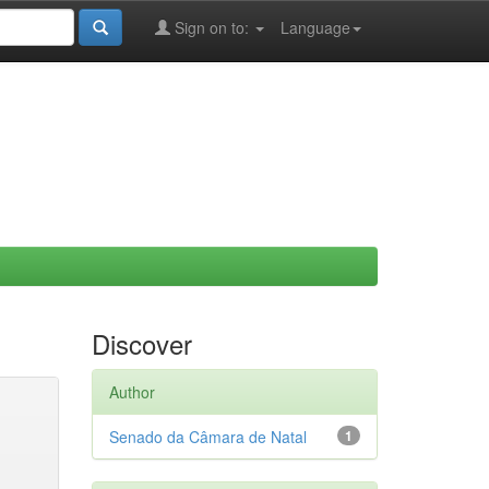
Sign on to:
Language
Discover
Author
Senado da Câmara de Natal
1