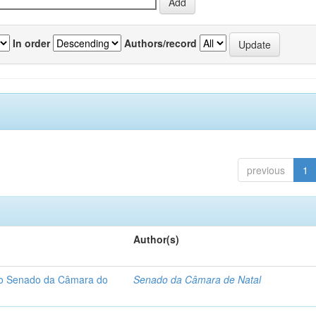
In order
Authors/record
previous
1
Author(s)
 do Senado da Câmara do
Senado da Câmara de Natal