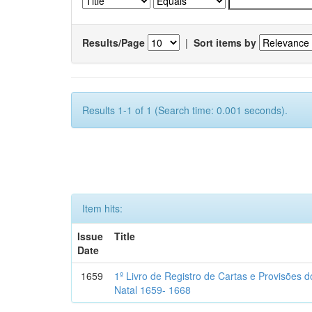
Results/Page
|
Sort items by
Results 1-1 of 1 (Search time: 0.001 seconds).
Item hits:
Issue
Title
Date
1659
1º Livro de Registro de Cartas e Provisões
Natal 1659- 1668