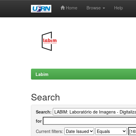
Home
Browse
Help
Skip
navigation
Labim
Search
Search:
for
Current filters: