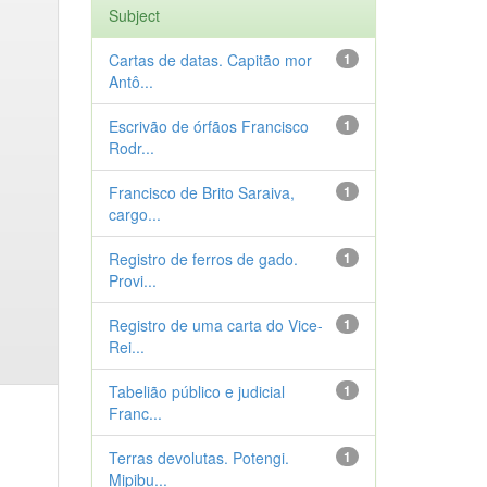
Subject
Cartas de datas. Capitão mor
1
Antô...
Escrivão de órfãos Francisco
1
Rodr...
Francisco de Brito Saraiva,
1
cargo...
Registro de ferros de gado.
1
Provi...
Registro de uma carta do Vice-
1
Rei...
Tabelião público e judicial
1
Franc...
Terras devolutas. Potengi.
1
Mipibu...