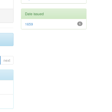
Date issued
1659
1
next