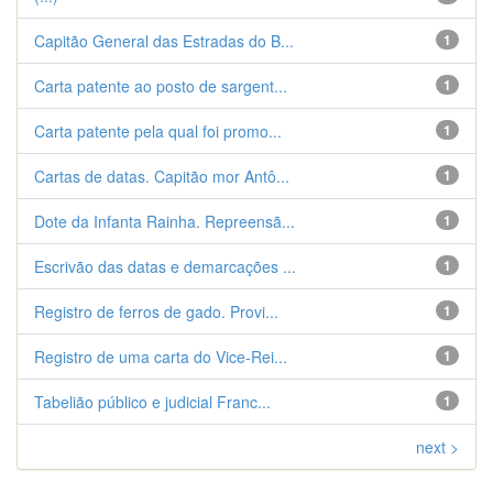
Capitão General das Estradas do B...
1
Carta patente ao posto de sargent...
1
Carta patente pela qual foi promo...
1
Cartas de datas. Capitão mor Antô...
1
Dote da Infanta Rainha. Repreensã...
1
Escrivão das datas e demarcações ...
1
Registro de ferros de gado. Provi...
1
Registro de uma carta do Vice-Rei...
1
Tabelião público e judicial Franc...
1
next >