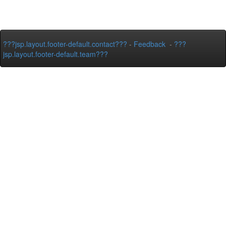
???jsp.layout.footer-default.contact???
-
Feedback
-
???
jsp.layout.footer-default.team???