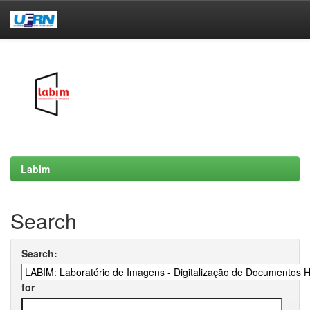
Skip
navigation
Labim
Search
Search:
for