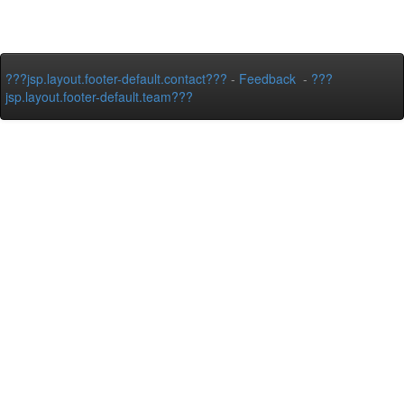
???jsp.layout.footer-default.contact???
-
Feedback
-
???
jsp.layout.footer-default.team???