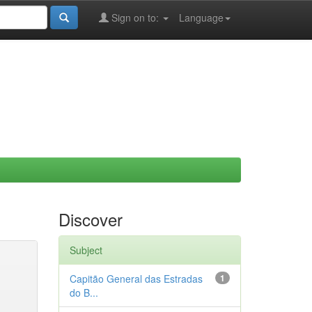
Sign on to:
Language
Discover
Subject
Capitão General das Estradas
1
do B...