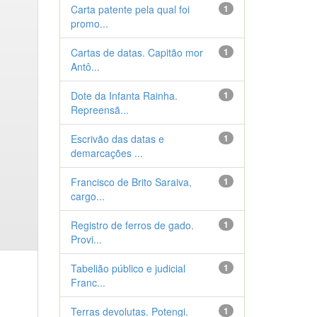
Carta patente pela qual foi
1
promo...
Cartas de datas. Capitão mor
1
Antô...
Dote da Infanta Rainha.
1
Repreensã...
Escrivão das datas e
1
demarcações ...
Francisco de Brito Saraiva,
1
cargo...
Registro de ferros de gado.
1
Provi...
Tabelião público e judicial
1
Franc...
Terras devolutas. Potengi.
1