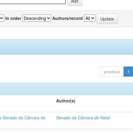
In order
Authors/record
previous
1
Author(s)
 do Senado da Câmara do
Senado da Câmara de Natal