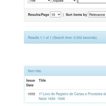
Results/Page
|
Sort items by
Results 1-1 of 1 (Search time: 0.002 seconds).
Item hits:
Issue
Title
Date
1659
1º Livro de Registro de Cartas e Provisões
Natal 1659- 1668