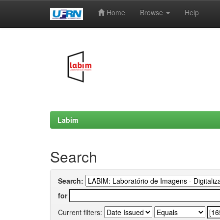
Home
Browse
Help
Skip
navigation
Labim
Search
Search:
for
Current filters: