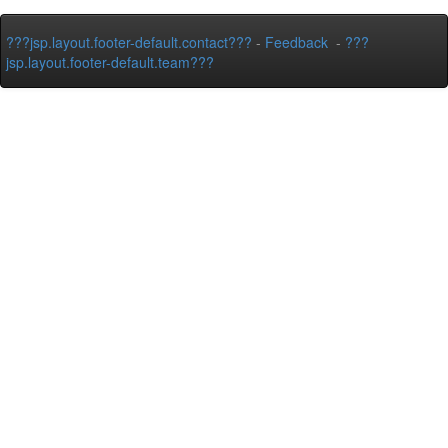
???jsp.layout.footer-default.contact???
-
Feedback
-
???
jsp.layout.footer-default.team???