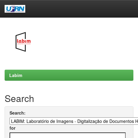
Skip
navigation
Labim
Search
Search:
for