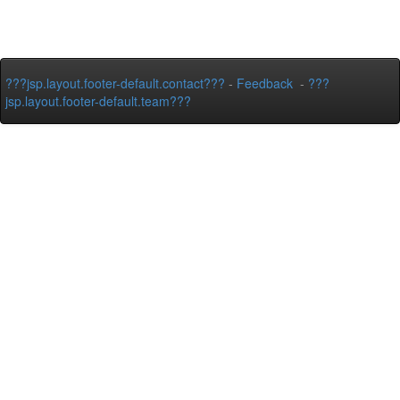
???jsp.layout.footer-default.contact???
-
Feedback
-
???
jsp.layout.footer-default.team???