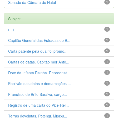
Senado da Câmara de Natal
1
Subject
(...)
1
Capitão General das Estradas do B...
1
Carta patente pela qual foi promo...
1
Cartas de datas. Capitão mor Antô...
1
Dote da Infanta Rainha. Repreensã...
1
Escrivão das datas e demarcações ...
1
Francisco de Brito Saraiva, cargo...
1
Registro de uma carta do Vice-Rei...
1
Terras devolutas. Potengi. Mipibu...
1