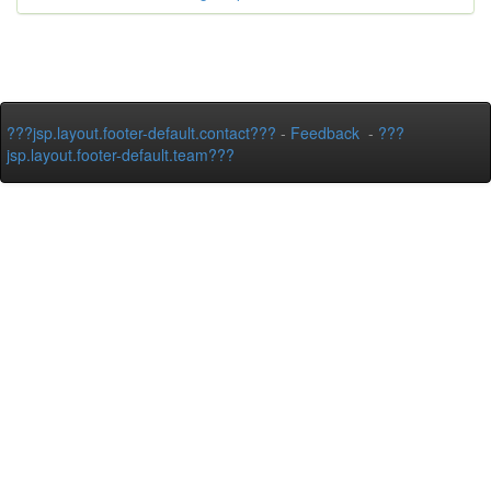
???jsp.layout.footer-default.contact???
-
Feedback
-
???
jsp.layout.footer-default.team???