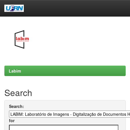
Skip
navigation
Labim
Search
Search:
for