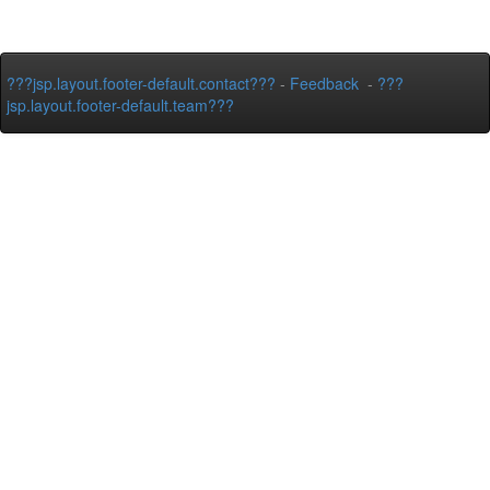
???jsp.layout.footer-default.contact???
-
Feedback
-
???
jsp.layout.footer-default.team???