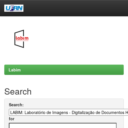
Skip
navigation
Labim
Search
Search:
for