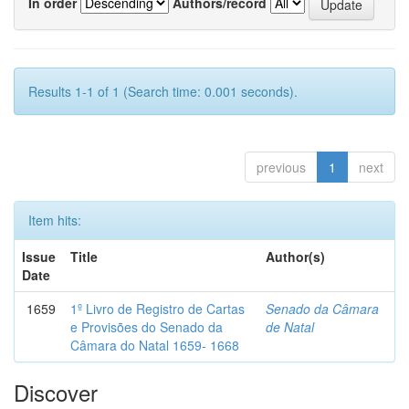
In order
Authors/record
Results 1-1 of 1 (Search time: 0.001 seconds).
previous
1
next
Item hits:
Issue
Title
Author(s)
Date
1659
1º Livro de Registro de Cartas
Senado da Câmara
e Provisões do Senado da
de Natal
Câmara do Natal 1659- 1668
Discover