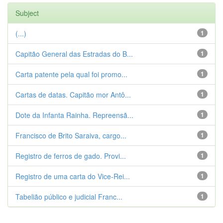
Subject
(...)
1
Capitão General das Estradas do B...
1
Carta patente pela qual foi promo...
1
Cartas de datas. Capitão mor Antô...
1
Dote da Infanta Rainha. Repreensã...
1
Francisco de Brito Saraiva, cargo...
1
Registro de ferros de gado. Provi...
1
Registro de uma carta do Vice-Rei...
1
Tabelião público e judicial Franc...
1