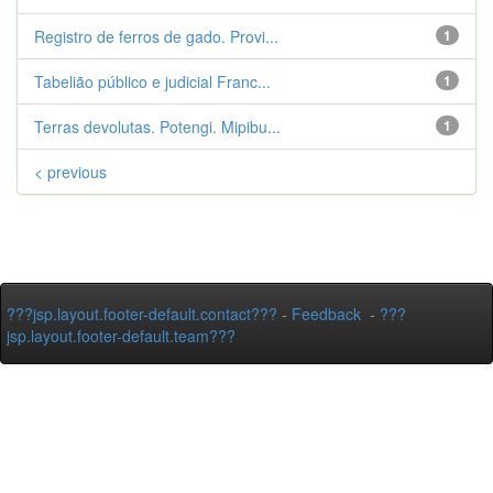
Registro de ferros de gado. Provi...
1
Tabelião público e judicial Franc...
1
Terras devolutas. Potengi. Mipibu...
1
< previous
???jsp.layout.footer-default.contact???
-
Feedback
-
???
jsp.layout.footer-default.team???