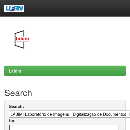
Skip
navigation
Labim
Search
Search:
for