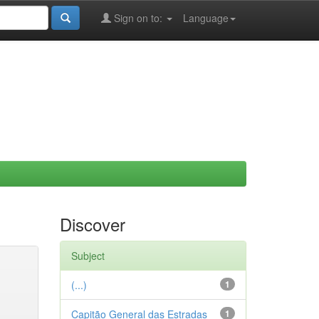
Sign on to:
Language
Discover
Subject
(...)
1
Capitão General das Estradas
1