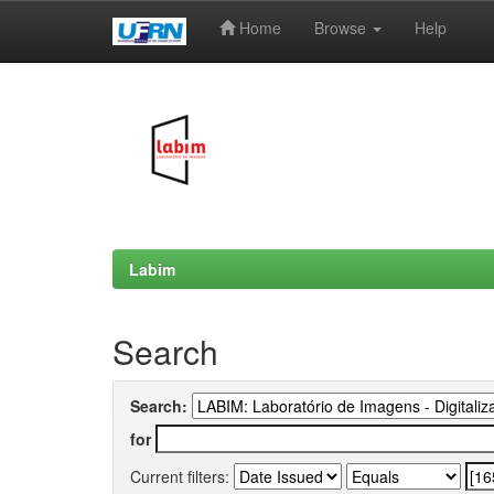
Home
Browse
Help
Skip
navigation
Labim
Search
Search:
for
Current filters: