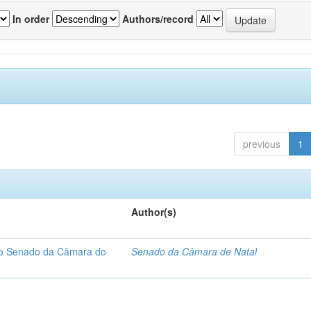
In order
Authors/record
previous
1
Author(s)
 do Senado da Câmara do
Senado da Câmara de Natal