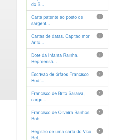
do B...
Carta patente ao posto de
1
sargent...
Cartas de datas. Capitão mor
1
Antô...
Dote da Infanta Rainha.
1
Repreensã...
Escrivão de órfãos Francisco
1
Rodr...
Francisco de Brito Saraiva,
1
cargo...
Francisco de Oliveira Banhos.
1
Rob...
Registro de uma carta do Vice-
1
Rei...