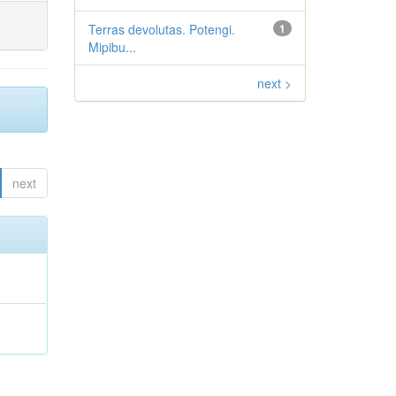
Terras devolutas. Potengi.
1
Mipibu...
next >
next