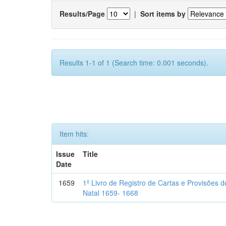
Results/Page
|
Sort items by
Results 1-1 of 1 (Search time: 0.001 seconds).
Item hits:
Issue
Title
Date
1659
1º Livro de Registro de Cartas e Provisões
Natal 1659- 1668