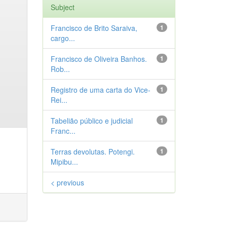
Subject
Francisco de Brito Saraiva,
1
cargo...
Francisco de Oliveira Banhos.
1
Rob...
Registro de uma carta do Vice-
1
Rei...
Tabelião público e judicial
1
Franc...
Terras devolutas. Potengi.
1
Mipibu...
< previous