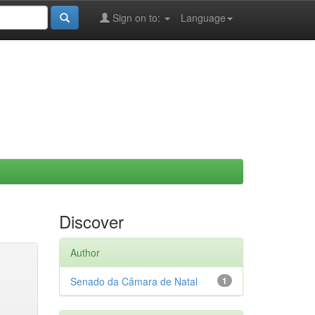
Sign on to:
Language
Discover
Author
Senado da Câmara de Natal
1