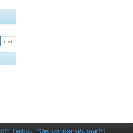
next
ct???
-
Feedback
-
???jsp.layout.footer-default.team???