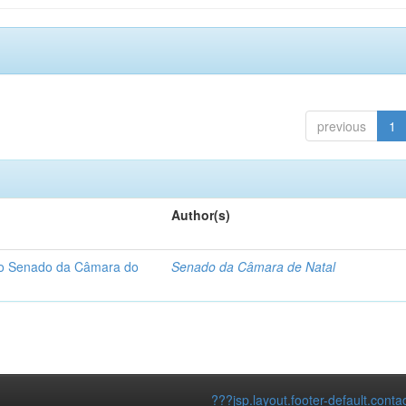
previous
1
Author(s)
 do Senado da Câmara do
Senado da Câmara de Natal
???jsp.layout.footer-default.conta