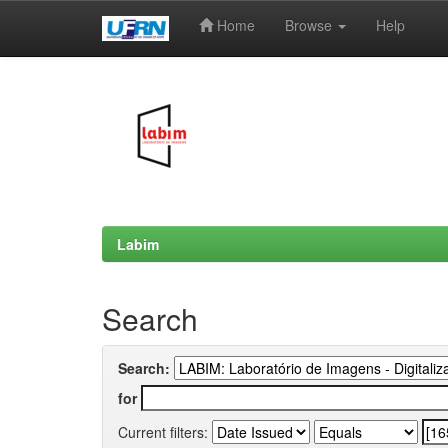
Home
Browse
Help
Skip
navigation
Labim
Search
Search:
for
Current filters: