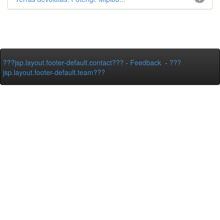
???jsp.layout.footer-default.contact???
-
Feedback
-
???
jsp.layout.footer-default.team???