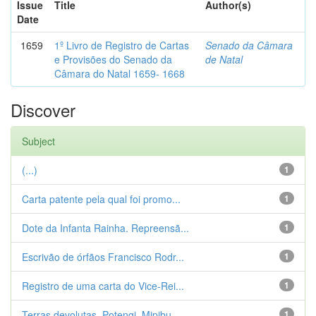
Issue
Title
Author(s)
Date
1659
1º Livro de Registro de Cartas
Senado da Câmara
e Provisões do Senado da
de Natal
Câmara do Natal 1659- 1668
Discover
Subject
(...)
1
Carta patente pela qual foi promo...
1
Dote da Infanta Rainha. Repreensã...
1
Escrivão de órfãos Francisco Rodr...
1
Registro de uma carta do Vice-Rei...
1
Terras devolutas. Potengi. Mipibu...
1