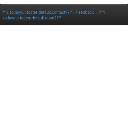
???jsp.layout.footer-default.contact???
-
Feedback
-
???
jsp.layout.footer-default.team???