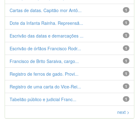
Cartas de datas. Capitão mor Antô...
1
Dote da Infanta Rainha. Repreensã...
1
Escrivão das datas e demarcações ...
1
Escrivão de órfãos Francisco Rodr...
1
Francisco de Brito Saraiva, cargo...
1
Registro de ferros de gado. Provi...
1
Registro de uma carta do Vice-Rei...
1
Tabelião público e judicial Franc...
1
next >