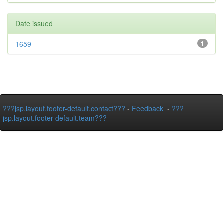
Date issued
1659
1
???jsp.layout.footer-default.contact???
-
Feedback
-
???
jsp.layout.footer-default.team???