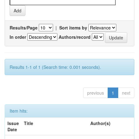
Results/Page
|
Sort items by
In order
Authors/record
Results 1-1 of 1 (Search time: 0.001 seconds).
previous
1
next
Item hits:
Issue
Title
Author(s)
Date