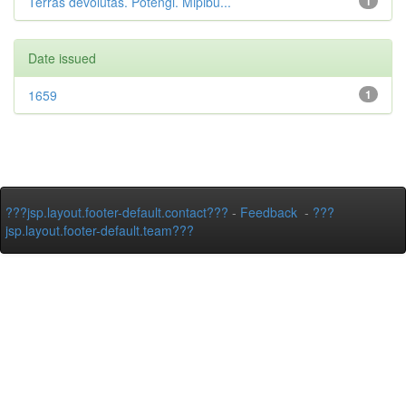
Terras devolutas. Potengi. Mipibu...
1
Date issued
1659
1
???jsp.layout.footer-default.contact???
-
Feedback
-
???
jsp.layout.footer-default.team???