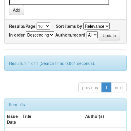
Results/Page
|
Sort items by
In order
Authors/record
Results 1-1 of 1 (Search time: 0.001 seconds).
previous
1
next
Item hits:
Issue
Title
Author(s)
Date