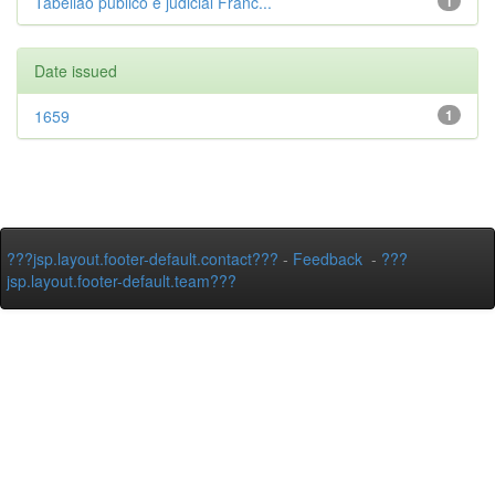
Tabelião público e judicial Franc...
1
Date issued
1659
1
???jsp.layout.footer-default.contact???
-
Feedback
-
???
jsp.layout.footer-default.team???