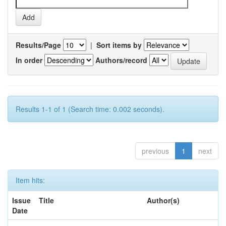
Results/Page
|
Sort items by
In order
Authors/record
Results 1-1 of 1 (Search time: 0.002 seconds).
previous
1
next
Item hits:
Issue
Title
Author(s)
Date