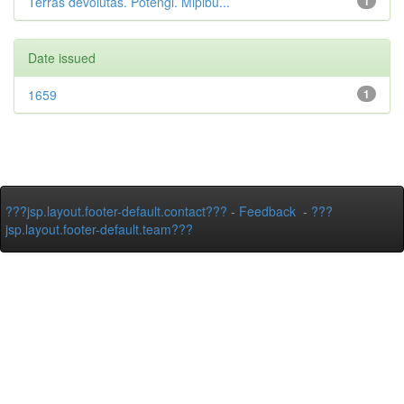
Terras devolutas. Potengi. Mipibu...
1
Date issued
1659
1
???jsp.layout.footer-default.contact???
-
Feedback
-
???
jsp.layout.footer-default.team???