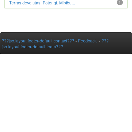
Terras devolutas. Potengi. Mipibu...
1
???jsp.layout.footer-default.contact???
-
Feedback
-
???
jsp.layout.footer-default.team???