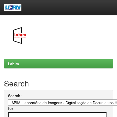
Skip
navigation
Labim
Search
Search:
for