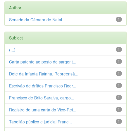
Author
Senado da Câmara de Natal
1
Subject
(...)
1
Carta patente ao posto de sargent...
1
Dote da Infanta Rainha. Repreensã...
1
Escrivão de órfãos Francisco Rodr...
1
Francisco de Brito Saraiva, cargo...
1
Registro de uma carta do Vice-Rei...
1
Tabelião público e judicial Franc...
1