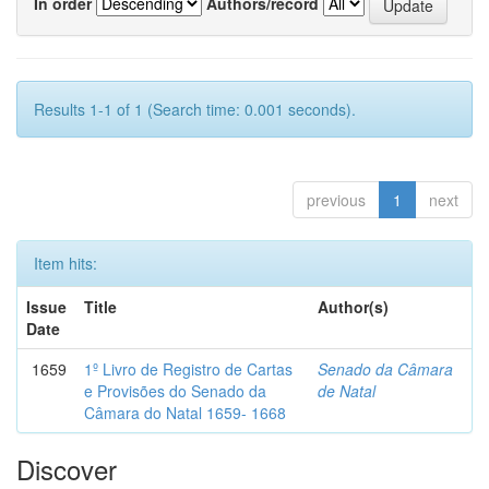
In order
Authors/record
Results 1-1 of 1 (Search time: 0.001 seconds).
previous
1
next
Item hits:
Issue
Title
Author(s)
Date
1659
1º Livro de Registro de Cartas
Senado da Câmara
e Provisões do Senado da
de Natal
Câmara do Natal 1659- 1668
Discover