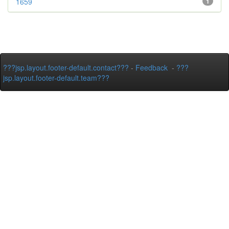
1659
1
???jsp.layout.footer-default.contact???
-
Feedback
-
???
jsp.layout.footer-default.team???