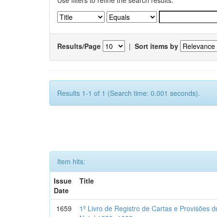
Use filters to refine the search results.
Results/Page
|
Sort items by
Results 1-1 of 1 (Search time: 0.001 seconds).
Item hits:
Issue
Title
Date
1659
1º Livro de Registro de Cartas e Provisões