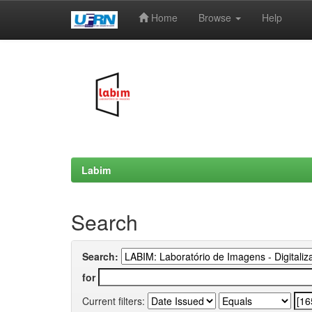
Home
Browse
Help
Skip
navigation
Labim
Search
Search:
for
Current filters: