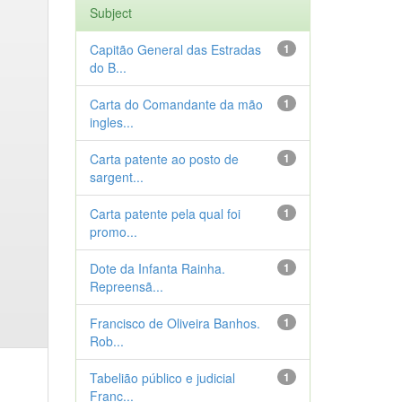
Subject
Capitão General das Estradas
1
do B...
Carta do Comandante da mão
1
ingles...
Carta patente ao posto de
1
sargent...
Carta patente pela qual foi
1
promo...
Dote da Infanta Rainha.
1
Repreensã...
Francisco de Oliveira Banhos.
1
Rob...
Tabelião público e judicial
1
Franc...