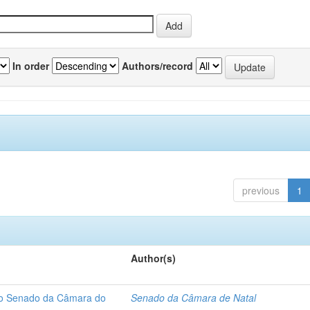
In order
Authors/record
previous
1
Author(s)
 do Senado da Câmara do
Senado da Câmara de Natal