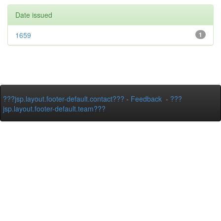
Date issued
1659
1
???jsp.layout.footer-default.contact???
-
Feedback
-
???
jsp.layout.footer-default.team???