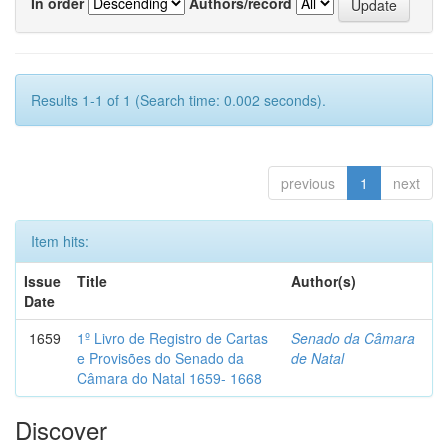
In order
Authors/record
Results 1-1 of 1 (Search time: 0.002 seconds).
previous
1
next
Item hits:
Issue
Title
Author(s)
Date
1659
1º Livro de Registro de Cartas
Senado da Câmara
e Provisões do Senado da
de Natal
Câmara do Natal 1659- 1668
Discover