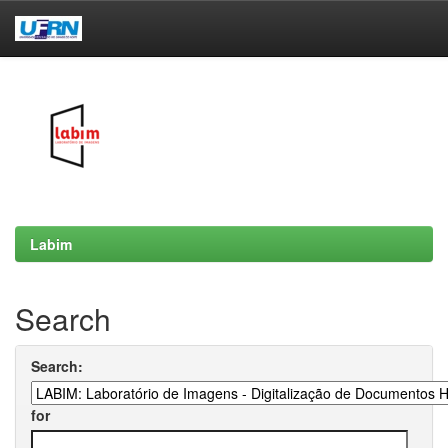
Skip
navigation
Labim
Search
Search:
for