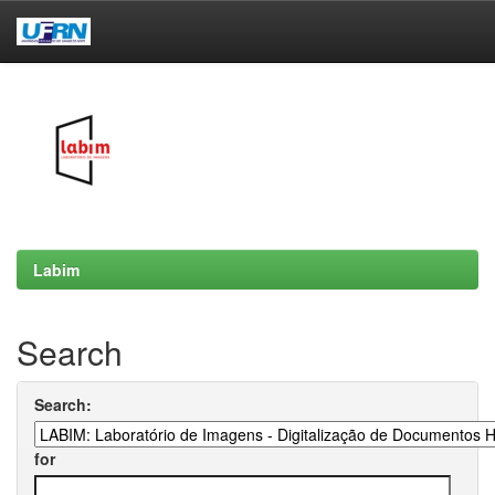
Skip
navigation
Labim
Search
Search:
for