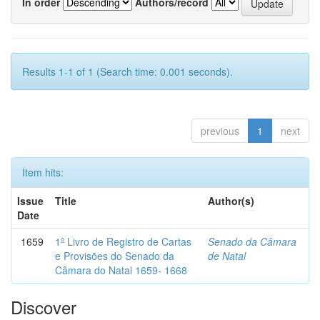
In order
Authors/record
Results 1-1 of 1 (Search time: 0.001 seconds).
previous
1
next
Item hits:
Issue
Title
Author(s)
Date
1659
1º Livro de Registro de Cartas
Senado da Câmara
e Provisões do Senado da
de Natal
Câmara do Natal 1659- 1668
Discover