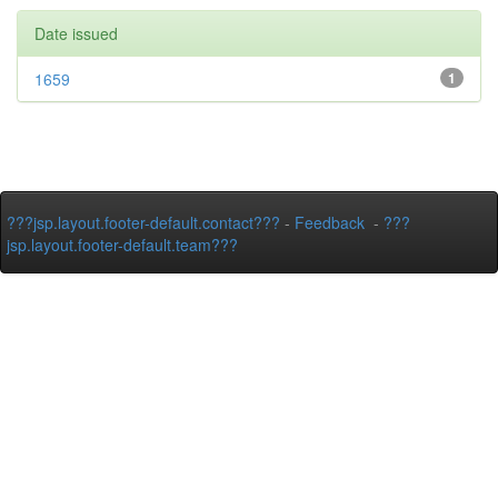
Date issued
1659
1
???jsp.layout.footer-default.contact???
-
Feedback
-
???
jsp.layout.footer-default.team???