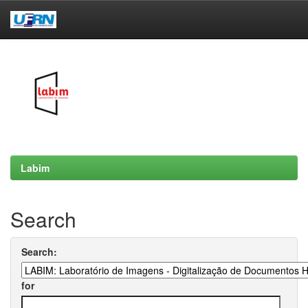
Skip
navigation
Labim
Search
Search:
for