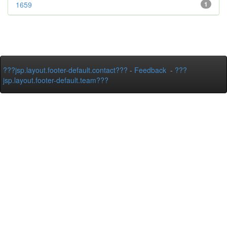
1659
1
???jsp.layout.footer-default.contact???
-
Feedback
-
???
jsp.layout.footer-default.team???