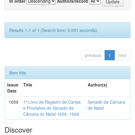
In order
Authors/record
Results 1-1 of 1 (Search time: 0.001 seconds).
previous
1
next
Item hits:
Issue
Title
Author(s)
Date
1659
1º Livro de Registro de Cartas
Senado da Câmara
e Provisões do Senado da
de Natal
Câmara do Natal 1659- 1668
Discover