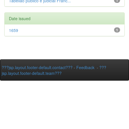
Tabelião público e judicial Franc...
1
Date issued
1659
1
???jsp.layout.footer-default.contact???
-
Feedback
-
???
jsp.layout.footer-default.team???