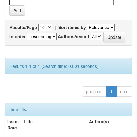
Results/Page
|
Sort items by
In order
Authors/record
Results 1-1 of 1 (Search time: 0.001 seconds).
previous
1
next
Item hits:
Issue
Title
Author(s)
Date