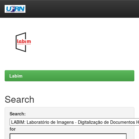
Skip
navigation
Labim
Search
Search:
for