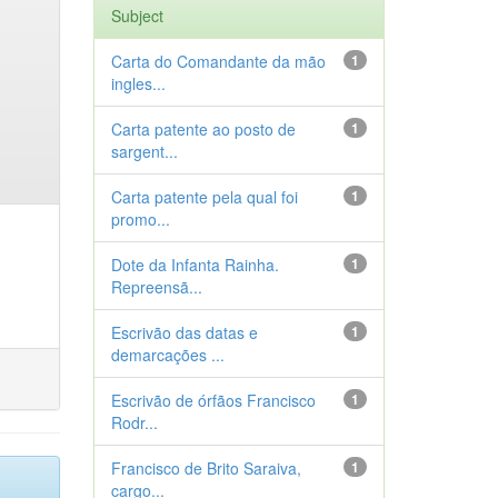
Subject
Carta do Comandante da mão
1
ingles...
Carta patente ao posto de
1
sargent...
Carta patente pela qual foi
1
promo...
Dote da Infanta Rainha.
1
Repreensã...
Escrivão das datas e
1
demarcações ...
Escrivão de órfãos Francisco
1
Rodr...
Francisco de Brito Saraiva,
1
cargo...