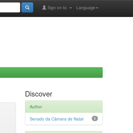
Sign on to:
Language
Discover
Author
Senado da Câmara de Natal
1