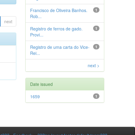
Francisco de Oliveira Banhos.
1
Rob...
next
Registro de ferros de gado.
1
Provi...
Registro de uma carta do Vice-
1
Rei...
next >
Date issued
1659
1