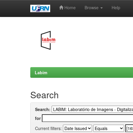
Home
Browse
Help
Skip
navigation
Labim
Search
Search:
for
Current filters: