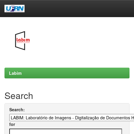
Skip
navigation
Labim
Search
Search:
for