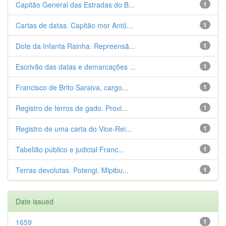
Capitão General das Estradas do B...
1
Cartas de datas. Capitão mor Antô...
1
Dote da Infanta Rainha. Repreensã...
1
Escrivão das datas e demarcações ...
1
Francisco de Brito Saraiva, cargo...
1
Registro de ferros de gado. Provi...
1
Registro de uma carta do Vice-Rei...
1
Tabelião público e judicial Franc...
1
Terras devolutas. Potengi. Mipibu...
1
Date issued
1659
1