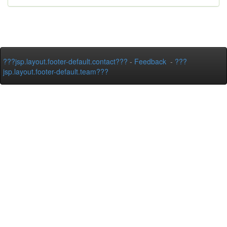
???jsp.layout.footer-default.contact???
-
Feedback
-
???
jsp.layout.footer-default.team???