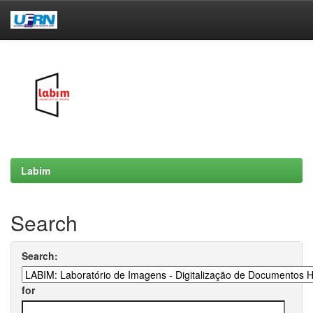
Skip
navigation
Labim
Search
Search:
for