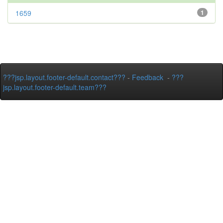
1659
1
???jsp.layout.footer-default.contact???
-
Feedback
-
???
jsp.layout.footer-default.team???