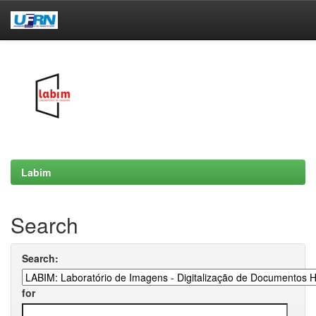
Skip
navigation
Labim
Search
Search:
for