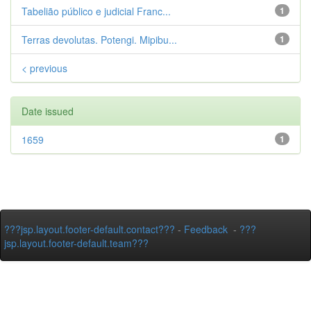
Tabelião público e judicial Franc...
1
Terras devolutas. Potengi. Mipibu...
1
< previous
Date issued
1659
1
???jsp.layout.footer-default.contact???
-
Feedback
-
???
jsp.layout.footer-default.team???